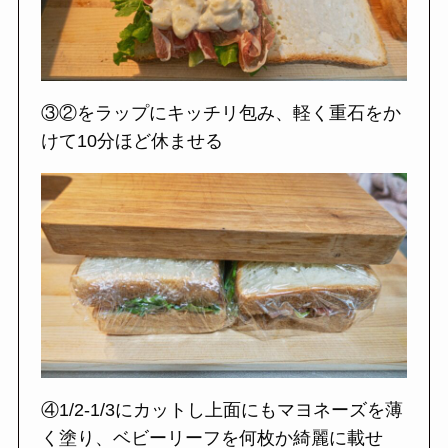
③②をラップにキッチリ包み、軽く重石をか
けて10分ほど休ませる
④1/2-1/3にカットし上面にもマヨネーズを薄
く塗り、ベビーリーフを何枚か綺麗に載せ