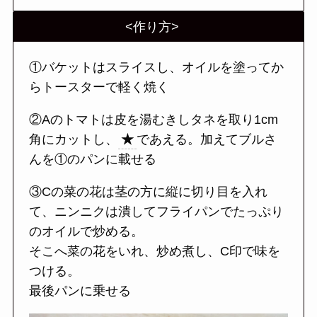
<作り方>
①バケットはスライスし、オイルを塗ってか
らトースターで軽く焼く
②Aのトマトは皮を湯むきしタネを取り1cm
角にカットし、
★
であえる。加えてブルさ
んを①のパンに載せる
③Cの菜の花は茎の方に縦に切り目を入れ
て、ニンニクは潰してフライパンでたっぷり
のオイルで炒める。
そこへ菜の花をいれ、炒め煮し、C印で味を
つける。
最後パンに乗せる